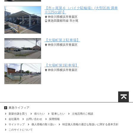
【市ヶ尾第６（バイク駐輪場）(大型区画 満車
※125cc超)】
神奈川県横浜市青葉区
東急田園都市線 市が尾
【大場町第２駐車場】
神奈川県横浜市青葉区
【大場町第1駐車場】
神奈川県横浜市青葉区
東急ライフィア
新築分譲を買う
借りたい
駐車したい
土地活用のご相談
会社案内
お問い合わせ
採用情報
サイトマップ
個人情報の取り扱い
特定個人情報の適正な取扱いに関する基本方針
このサイトについて