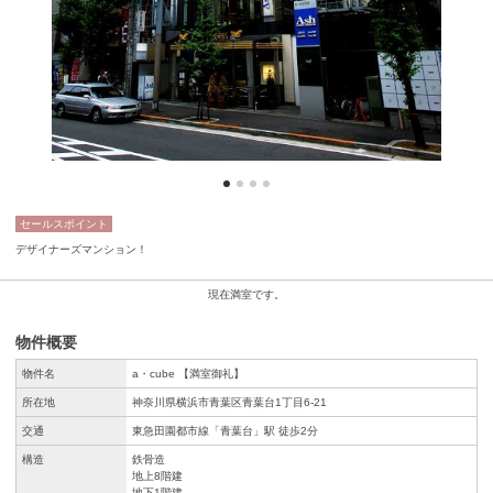
セールスポイント
デザイナーズマンション！
現在満室です。
物件概要
物件名
a・cube 【満室御礼】
所在地
神奈川県横浜市青葉区青葉台1丁目6-21
交通
東急田園都市線「青葉台」駅 徒歩2分
構造
鉄骨造
地上8階建
地下1階建