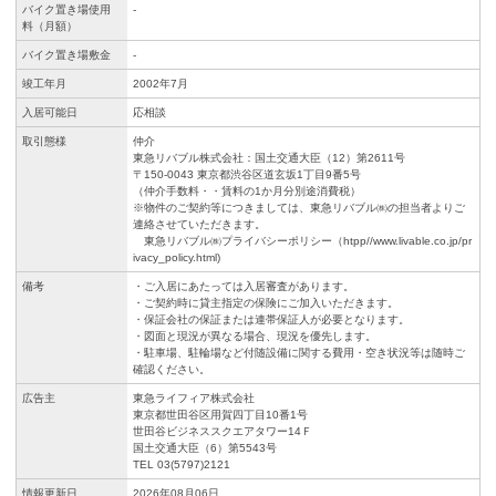
バイク置き場使用
-
料（月額）
バイク置き場敷金
-
竣工年月
2002年7月
入居可能日
応相談
取引態様
仲介
東急リバブル株式会社：国土交通大臣（12）第2611号
〒150-0043 東京都渋谷区道玄坂1丁目9番5号
（仲介手数料・・賃料の1か月分別途消費税）
※物件のご契約等につきましては、東急リバブル㈱の担当者よりご
連絡させていただきます。
東急リバブル㈱プライバシーポリシー（htpp//www.livable.co.jp/pr
ivacy_policy.html)
備考
・ご入居にあたっては入居審査があります。
・ご契約時に貸主指定の保険にご加入いただきます。
・保証会社の保証または連帯保証人が必要となります。
・図面と現況が異なる場合、現況を優先します。
・駐車場、駐輪場など付随設備に関する費用・空き状況等は随時ご
確認ください。
広告主
東急ライフィア株式会社
東京都世田谷区用賀四丁目10番1号
世田谷ビジネススクエアタワー14Ｆ
国土交通大臣（6）第5543号
TEL 03(5797)2121
情報更新日
2026年08月06日