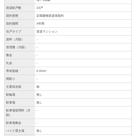
賃貸総戸数
23戸
契約形態
定期建物賃貸借契約
契約期間
4年間
住戸タイプ
賃貸マンション
賃料（月額）
-
管理費（月額）
-
敷金
-
礼金
-
専有面積
0.00m²
間取り
-
主要採光面
南
駐輪場
無し
駐車場
無し
駐車場使用料（月
-
額）
駐車場敷金
-
バイク置き場
無し