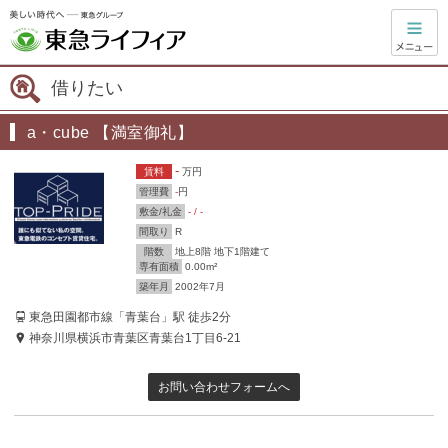
借りたい
a・cube 【満室御礼】
-
賃料
万円
管理費
-
円
敷金/礼金
- / -
間取り
R
階数
地上8階 地下1階建て
専有面積
0.00m²
築年月
2002年7月
東急田園都市線「青葉台」駅 徒歩2分
神奈川県横浜市青葉区青葉台1丁目6-21
お問い合わせフォームへ