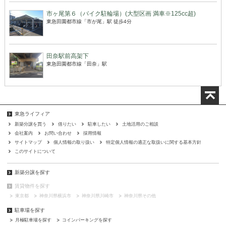
市ヶ尾第６（バイク駐輪場）(大型区画 満車※125cc超)
東急田園都市線「市が尾」駅 徒歩4分
田奈駅前高架下
東急田園都市線「田奈」駅
東急ライフィア
新築分譲を買う
借りたい
駐車したい
土地活用のご相談
会社案内
お問い合わせ
採用情報
サイトマップ
個人情報の取り扱い
特定個人情報の適正な取扱いに関する基本方針
このサイトについて
新築分譲を探す
賃貸物件を探す
東京都
神奈川県横浜市
神奈川県川崎市
神奈川県その他
駐車場を探す
月極駐車場を探す
コインパーキングを探す