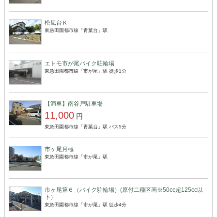
松風台Ｋ
東急田園都市線「青葉台」駅
エトモ市が尾バイク駐輪場
東急田園都市線「市が尾」駅 徒歩1分
【満車】南谷戸駐車場
11,000
円
東急田園都市線「青葉台」駅 バス5分
市ヶ尾月極
東急田園都市線「市が尾」駅
市ヶ尾第６（バイク駐輪場）(原付二種区画※50cc超125cc以
下）
東急田園都市線「市が尾」駅 徒歩4分