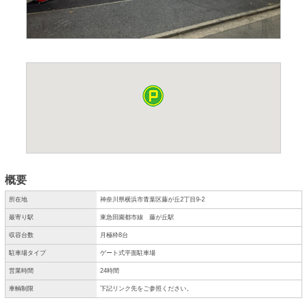
概要
所在地
神奈川県横浜市青葉区藤が丘2丁目9-2
最寄り駅
東急田園都市線 藤が丘駅
収容台数
月極枠8台
駐車場タイプ
ゲート式平面駐車場
営業時間
24時間
車輌制限
下記リンク先をご参照ください。