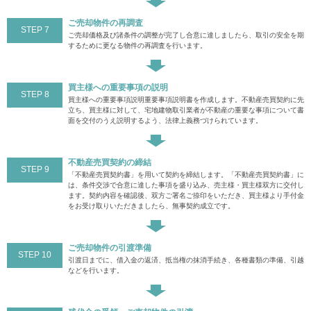
ご売却物件の再調査
STEP 7
ご売却価格及び諸条件の調整が完了し合意に達しましたら、取引の安全を期
するために更なる物件の再調査を行います。
買主様への重要事項の説明
STEP 8
買主様への重要事項説明重要事項説明書を作成します。不動産売買契約に先
立ち、買主様に対して、宅地建物取引業者が不動産の重要な事項について書
面を交付のうえ説明するよう、法律上義務づけられています。
不動産売買契約の締結
STEP 9
「不動産売買契約書」を用いて契約を締結します。「不動産売買契約書」に
は、条件交渉で合意に達した事項を盛り込み、売主様・買主様双方に交付し
ます。契約内容を確認後、双方ご署名ご捺印をいただき、買主様より手付金
をお受け取りいただきましたら、無事契約成立です。
ご売却物件の引渡準備
STEP 10
引渡日までに、借入金の返済、抵当権の抹消手続き、各種書類の準備、引越
などを行います。