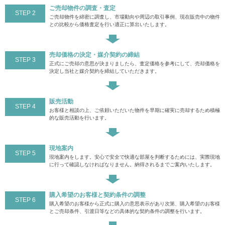
ご売却物件の調査・査定
STEP 2
ご売却物件を綿密に調査し、市場動向や周辺の取引事例、現在販売中の物件
との比較から価格査定を行い適正に算出いたします。
売却価格の決定・媒介契約の締結
STEP 3
正式にご売却の意思が決まりましたら、査定価格を参考にして、売却価格を
決定し当社と媒介契約を締結していただきます。
販売活動
STEP 4
お客様と相談の上、ご依頼いただいた物件を早期に確実に売却するため積極
的な販売活動を行います。
現地案内
STEP 5
現地案内をします。安心で安全で快適な部屋を判断するためには、実際現地
に行って確認しなければなりません。納得されるまでご案内いたします。
購入希望のお客様と契約条件の調整
STEP 6
購入希望のお客様から正式に購入の意思表示があり次第、購入希望のお客様
とご売却条件、引渡日等などの具体的な契約条件の調整を行います。