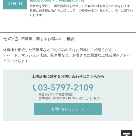
残代金の受領・ご売却物件の引渡
STEP 11
残代金を受取り、固定資産税を精算して所有権の移転登記の申請をします。
最後に買主様に物件をお渡しして、ご売却物件の引渡を行い、取引は完了い
たします。
その他
（不動産に関するお悩みのご相談）
休遊地や相続した不動産などでお悩みの方はお気軽にご相談ください。
アパート、マンション店舗、駐車場など、お客さまに最適な土地活用をアドバ
イスいたします。
土地活用に関するお問い合わせはこちらから
東急ライフィア 経営管理室
営業時間：平日10:00～18:00（休日：土日、祝日）
お問い合わせフォーム