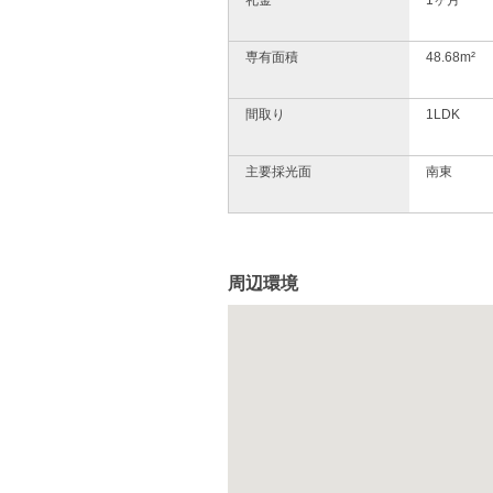
礼金
1ヶ月
専有面積
48.68m²
間取り
1LDK
主要採光面
南東
周辺環境