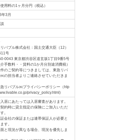
額使用料の1ヶ月分円（税込）
13年3月
相談
介
急リバブル株式会社：国土交通大臣（12）
611号
50-0043 東京都渋谷区道玄坂1丁目9番5号
仲介手数料・・賃料の1か月分別途消費税）
物件のご契約等につきましては、東急リバ
ル㈱の担当者よりご連絡させていただきま
。
急リバブル㈱プライバシーポリシー（htp
ww.livable.co.jp/privacy_policy.html)
ご入居にあたっては入居審査があります。
ご契約時に貸主指定の保険にご加入いただ
ます。
保証会社の保証または連帯保証人が必要と
ります。
図面と現況が異なる場合、現況を優先しま
。