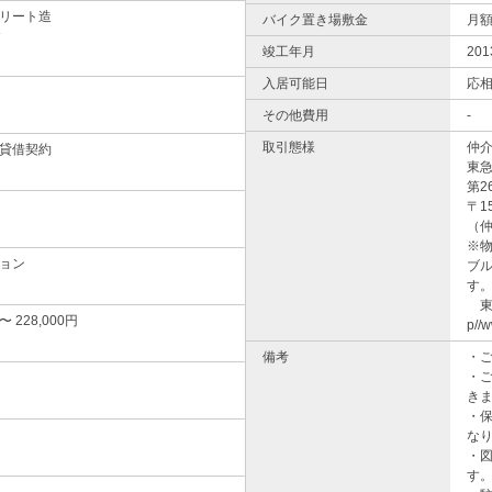
リート造
バイク置き場敷金
月
建
竣工年月
20
入居可能日
応
その他費用
-
取引態様
仲
貸借契約
東
第2
〒1
（
※
ョン
ブ
す
東
 〜 228,000円
p//w
備考
・
・
き
・
な
・
す