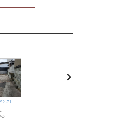
【戸越五丁目第２駐
キング】
【西中延パーキング】
東京都品川区
東京都品川区
東急大井町線 戸越公
台
東急池上線 荏原中延
の台
東急池上線 旗の台