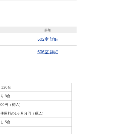
詳細
502室 詳細
606室 詳細
 120台
り 8台
,000円（税込）
額使用料の1ヶ月分円（税込）
し 5台