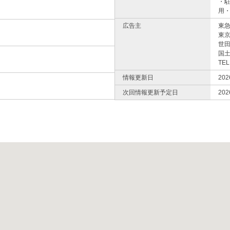
・
用
広告主
東
東
世田
国土
TEL
情報更新日
20
次回情報更新予定日
20