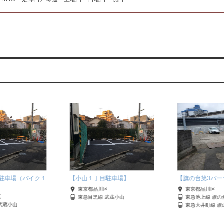
駐車場（バイク１
【小山１丁目駐車場】
【旗の台第3パー
東京都品川区
東京都品川区
区
東急目黒線 武蔵小山
東急池上線 旗の
武蔵小山
東急大井町線 旗