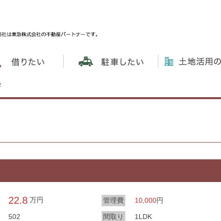
2
2
22.8
万円
円
管理費
10,000
502
間取り
1LDK