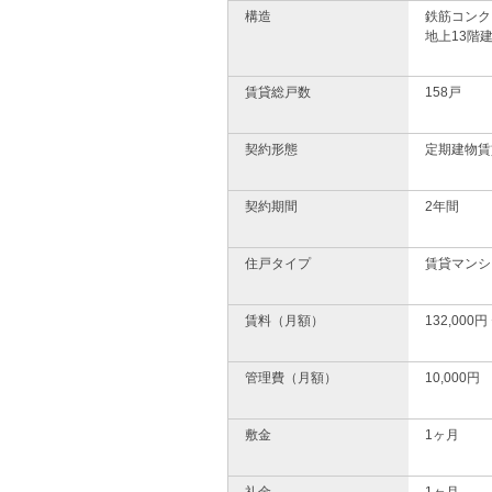
構造
鉄筋コンク
地上13階
賃貸総戸数
158戸
契約形態
定期建物賃
契約期間
2年間
住戸タイプ
賃貸マンシ
賃料（月額）
132,000円
管理費（月額）
10,000円
敷金
1ヶ月