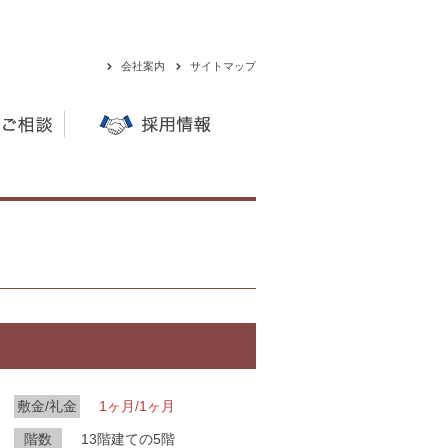
会社案内
サイトマップ
敷金/礼金
1ヶ月/1ヶ月
階数
13階建ての5階