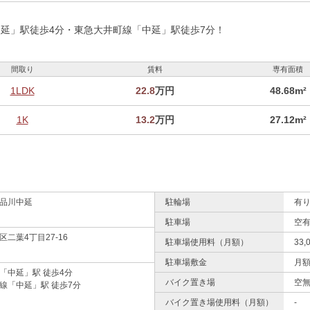
延」駅徒歩4分・東急大井町線「中延」駅徒歩7分！
間取り
賃料
専有面積
1LDK
22.8
万円
48.68m²
1K
13.2
万円
27.12m²
品川中延
駐輪場
有り
駐車場
空有
二葉4丁目27-16
駐車場使用料（月額）
33
駐車場敷金
月
「中延」駅 徒歩4分
バイク置き場
空無
線「中延」駅 徒歩7分
バイク置き場使用料（月額）
-