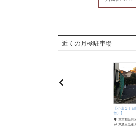
近くの月極駐車場
んパークセンター】
【小山１丁目
台）】
品川区
東京都品川
町線 大井町
東急目黒線 