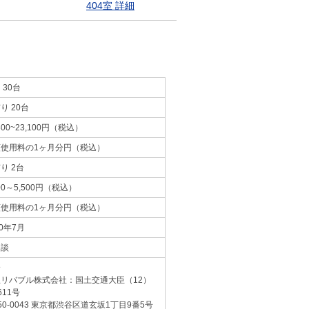
404室 詳細
 30台
り 20台
,300~23,100円（税込）
額使用料の1ヶ月分円（税込）
り 2台
300～5,500円（税込）
額使用料の1ヶ月分円（税込）
10年7月
相談
介
急リバブル株式会社：国土交通大臣（12）
611号
50-0043 東京都渋谷区道玄坂1丁目9番5号