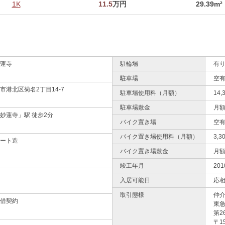
1K
11.5
万円
29.39m²
蓮寺
駐輪場
有り
駐車場
空有
市港北区菊名2丁目14-7
駐車場使用料（月額）
14
駐車場敷金
月
妙蓮寺」駅 徒歩2分
バイク置き場
空有
バイク置き場使用料（月額）
3,
ート造
バイク置き場敷金
月
竣工年月
20
入居可能日
応
取引態様
仲
借契約
東
第2
〒1