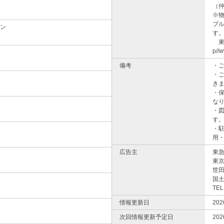
（
※
ブ
ン
す
東
p//w
備考
・
・
き
・
な
・
す
・
用
広告主
東
東
世田
国土
TEL
情報更新日
20
次回情報更新予定日
20