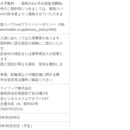
仲介手数料・・賃料の1か月分別途消費税）
物件のご契約等につきましては、東急リバ
ル㈱の担当者よりご連絡させていただきま
。
急リバブル㈱プライバシーポリシー（htp
ww.livable.co.jp/privacy_policy.html)
ご入居にあたっては入居審査があります。
ご契約時に貸主指定の保険にご加入いただ
ます。
保証会社の保証または連帯保証人が必要と
ります。
図面と現況が異なる場合、現況を優先しま
。
駐車場、駐輪場など付随設備に関する費
・空き状況等は随時ご確認ください。
急ライフィア株式会社
京都世田谷区用賀四丁目10番1号
谷ビジネススクエアタワー14Ｆ
交通大臣（6）第5543号
 03(5797)2121
26年08月06日
26年08月20日（予定）