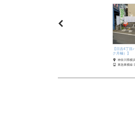
【下田町四丁目駐車場】
【日吉4丁目
パーキング(月極)】
ク月極）】
神奈川県横浜市港北区
県横浜市港北区
神奈川県横
東急東横線 日吉
線 綱島
東急東横線 