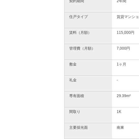
契約期間
2年間
住戸タイプ
賃貸マンショ
賃料（月額）
115,000円
管理費（月額）
7,000円
敷金
1ヶ月
礼金
-
専有面積
29.39m²
間取り
1K
主要採光面
南東