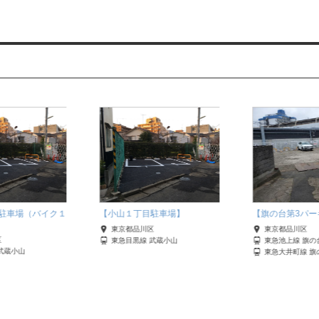
駐車場（バイク１
【小山１丁目駐車場】
【旗の台第3パー
東京都品川区
東京都品川区
区
東急目黒線 武蔵小山
東急池上線 旗の
武蔵小山
東急大井町線 旗