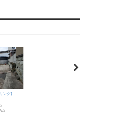
【戸越五丁目第２駐
キング】
【西中延パーキング】
東京都品川区
東京都品川区
東急大井町線 戸越公
台
東急池上線 荏原中延
の台
東急池上線 旗の台