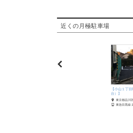
近くの月極駐車場
んパークセンター】
【小山１丁目
台）】
品川区
東京都品川
町線 大井町
東急目黒線 
【五反田ブリックビル】