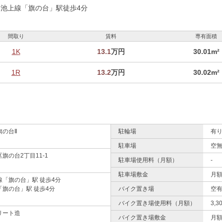
池上線「旗の台」駅徒歩4分
間取り
賃料
専有面積
1K
13.1
万円
30.01m²
1R
13.2
万円
30.02m²
旗の台Ⅱ
駐輪場
有り
駐車場
空
旗の台2丁目11-1
駐車場使用料（月額）
-
駐車場敷金
月
線「旗の台」駅 徒歩4分
旗の台」駅 徒歩4分
バイク置き場
空
バイク置き場使用料（月額）
3,
リート造
バイク置き場敷金
月