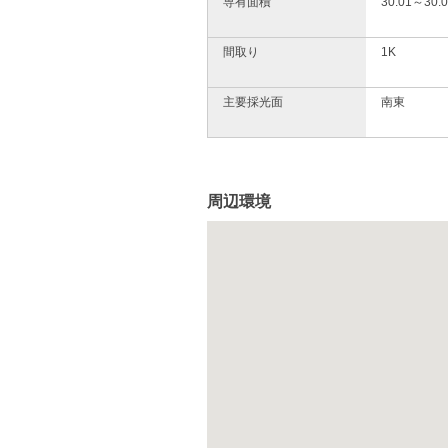
専有面積
30.01～30.
間取り
1K
主要採光面
南東
周辺環境