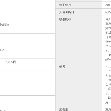
竣工年月
20
入居可能日
応
取引態様
仲
東
貸借契約
第2
〒1
（
※
ブ
ョン
す
東
p//w
〜 132,000円
備考
・
・
き
・
な
・
す
・
用
広告主
東