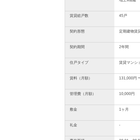
地上9階建
賃貸総戸数
45戸
契約形態
定期建物賃
契約期間
2年間
住戸タイプ
賃貸マンシ
賃料（月額）
131,000円 
管理費（月額）
10,000円
敷金
1ヶ月
礼金
-