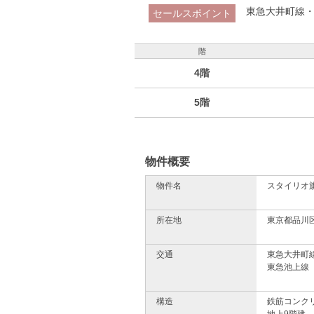
東急大井町線・
セールスポイント
階
4階
5階
物件概要
物件名
スタイリオ
所在地
東京都品川区
交通
東急大井町
東急池上線「
構造
鉄筋コンク