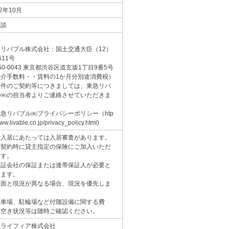
12年10月
相談
介
急リバブル株式会社：国土交通大臣（12）
611号
50-0043 東京都渋谷区道玄坂1丁目9番5号
仲介手数料・・賃料の1か月分別途消費税）
物件のご契約等につきましては、東急リバ
ル㈱の担当者よりご連絡させていただきま
。
急リバブル㈱プライバシーポリシー（htp
ww.livable.co.jp/privacy_policy.html)
ご入居にあたっては入居審査があります。
ご契約時に貸主指定の保険にご加入いただ
ます。
保証会社の保証または連帯保証人が必要と
ります。
図面と現況が異なる場合、現況を優先しま
。
駐車場、駐輪場など付随設備に関する費
・空き状況等は随時ご確認ください。
急ライフィア株式会社