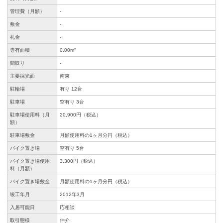
管理費（月額）
-
敷金
-
礼金
-
専有面積
0.00m²
間取り
-
主要採光面
南東
駐輪場
有り 12台
駐車場
空有り 3台
駐車場使用料（月
20,900円（税込）
額）
駐車場敷金
月額使用料の1ヶ月分円（税込）
バイク置き場
空有り 5台
バイク置き場使用
3,300円（税込）
料（月額）
バイク置き場敷金
月額使用料の1ヶ月分円（税込）
竣工年月
2012年3月
入居可能日
応相談
取引態様
仲介