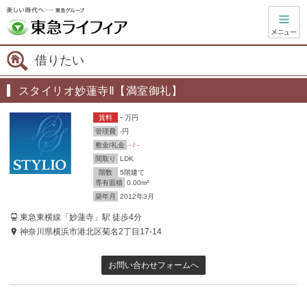
借りたい
スタイリオ妙蓮寺Ⅱ【満室御礼】
-
賃料
万円
管理費
-
円
敷金/礼金
- / -
間取り
LDK
階数
5階建て
専有面積
0.00m²
築年月
2012年3月
東急東横線「妙蓮寺」駅 徒歩4分
神奈川県横浜市港北区菊名2丁目17-14
お問い合わせフォームへ