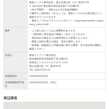
東急リバブル株式会社：国土交通大臣（12）第2611号
〒150-0043 東京都渋谷区道玄坂1丁目9番5号
（仲介手数料・・賃料の1か月分別途消費税）
※物件のご契約等につきましては、東急リバブル㈱の担当者よりご
連絡させていただきます。
東急リバブル㈱プライバシーポリシー（htpp//www.livable.co.jp/pr
ivacy_policy.html)
備考
・ご入居にあたっては入居審査があります。
・ご契約時に貸主指定の保険にご加入いただきます。
・保証会社の保証または連帯保証人が必要となります。
・図面と現況が異なる場合、現況を優先します。
・駐車場、駐輪場など付随設備に関する費用・空き状況等は随時ご
確認ください。
広告主
東急ライフィア株式会社
東京都世田谷区用賀四丁目10番1号
世田谷ビジネススクエアタワー14Ｆ
国土交通大臣（6）第5543号
TEL 03(5797)2121
情報更新日
2026年08月06日
次回情報更新予定
2026年08月20日（予定）
日
周辺環境