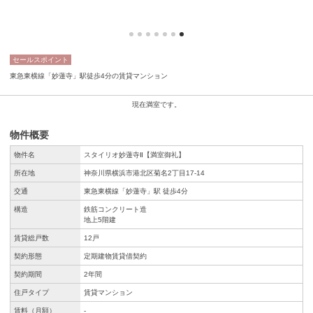
セールスポイント
東急東横線「妙蓮寺」駅徒歩4分の賃貸マンション
現在満室です。
物件概要
物件名
スタイリオ妙蓮寺Ⅱ【満室御礼】
所在地
神奈川県横浜市港北区菊名2丁目17-14
交通
東急東横線「妙蓮寺」駅 徒歩4分
構造
鉄筋コンクリート造
地上5階建
賃貸総戸数
12戸
契約形態
定期建物賃貸借契約
契約期間
2年間
住戸タイプ
賃貸マンション
賃料（月額）
-