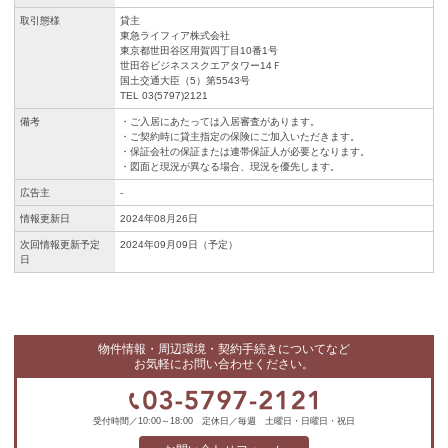
取引態様
貸主
東急ライフィア株式会社
東京都世田谷区用賀四丁目10番1号
世田谷ビジネススクエアタワー14Ｆ
国土交通大臣（5）第5543号
TEL 03(5797)2121
備考
・ご入居にあたっては入居審査があります。
・ご契約時に貸主指定の保険にご加入いただきます。
・保証会社の保証または連帯保証人が必要となります。
・図面と現況が異なる場合、現況を優先します。
広告主
-
情報更新日
2024年08月26日
次回情報更新予定
2024年09月09日（予定）
日
物件情報・周辺環境・契約手続きについてなど
お気軽にお問い合わせください。
受付時間／10:00～18:00 定休日／毎週 土曜日・日曜日・祝日