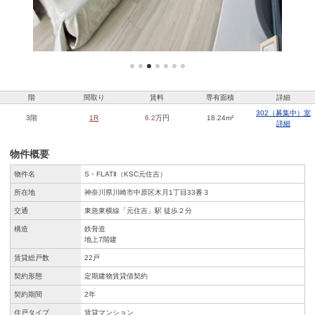
階
間取り
賃料
専有面積
詳細
302（募集中）室
3階
1R
6.2
万円
18.24m²
詳細
物件概要
物件名
S・FLATⅡ（KSC元住吉）
所在地
神奈川県川崎市中原区木月1丁目33番３
交通
東急東横線「元住吉」駅 徒歩２分
構造
鉄骨造
地上7階建
賃貸総戸数
22戸
契約形態
定期建物賃貸借契約
契約期間
2年
住戸タイプ
賃貸マンション