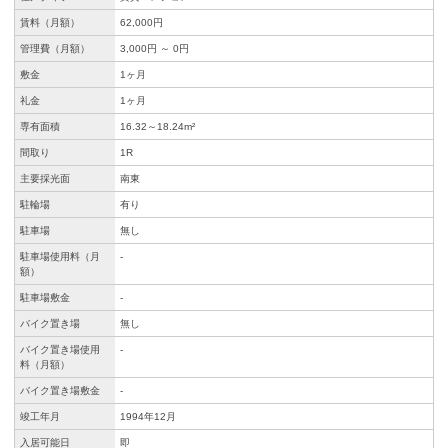
賃料（月額）
62,000円
管理費（月額）
3,000円 ～ 0円
敷金
1ヶ月
礼金
1ヶ月
専有面積
16.32～18.24m²
間取り
1R
主要採光面
南東
駐輪場
有り
駐車場
無し
駐車場使用料（月
-
額）
駐車場敷金
-
バイク置き場
無し
バイク置き場使用
-
料（月額）
バイク置き場敷金
-
竣工年月
1994年12月
入居可能日
即