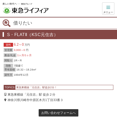
借りたい
S・FLATⅡ（KSC元住吉）
6.2～0
賃料
万円
管理費
3,000～0
円
敷金/礼金
1ヶ月/1ヶ月
間取り
1R～R
階数
7階建て
専有面積
16.32～18.24m²
築年月
1994年12月
TOPICS
東急東横線「元住吉」駅徒歩2分！
東急東横線「元住吉」駅 徒歩２分
神奈川県川崎市中原区木月1丁目33番３
お問い合わせフォームへ