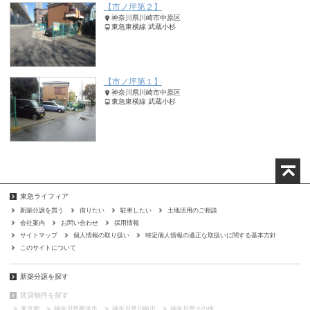
【市ノ坪第２】
神奈川県川崎市中原区
東急東横線 武蔵小杉
【市ノ坪第１】
神奈川県川崎市中原区
東急東横線 武蔵小杉
東急ライフィア
新築分譲を買う
借りたい
駐車したい
土地活用のご相談
会社案内
お問い合わせ
採用情報
サイトマップ
個人情報の取り扱い
特定個人情報の適正な取扱いに関する基本方針
このサイトについて
新築分譲を探す
賃貸物件を探す
東京都
神奈川県横浜市
神奈川県川崎市
神奈川県その他