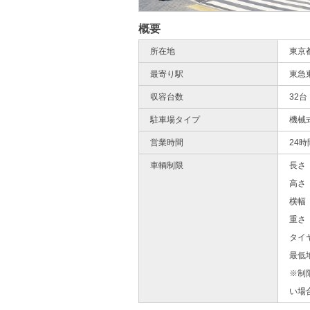
概要
所在地
東京
最寄り駅
東急
収容台数
32台
駐車場タイプ
機械
営業時間
24時
車輌制限
長さ 
高さ 
横幅 
重さ 
タイ
最低
※制
い場