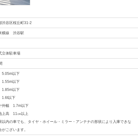
都渋谷区桜丘町31-2
東横線 渋谷駅
式立体駐車場
間
5.05m以下
1.55m以下
1.85m以下
1.6t以下
ヤ外幅 1.7m以下
地上高 11㎝以上
限以内の車でも、タイヤ・ホイール・ミラー・アンテナの形状により入庫できな
合がございます。