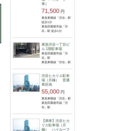
車）
71,500
円
東急東横線「渋谷」駅
徒歩1分
東急田園都市線「渋
谷」駅 徒歩1分
東急渋谷一丁目ビ
ル 1階駐車場
東急田園都市線「渋
谷」駅
東急東横線「渋谷」駅
渋谷ヒカリエ駐車
場（月極） 普通
車区画
55,000
円
東急東横線「渋谷」駅
東急田園都市線「渋
谷」駅
【満車】渋谷ヒカ
リエ駐車場（月
極） ハイルーフ