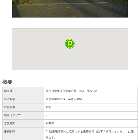
概要
所在地
神奈川県横浜市青葉区荏子田3丁目22-10
最寄り駅
東急田園都市線 あざみ野駅
収容台数
12台
駐車場タイプ
-
営業時間
24時間
車輌制限
"・駐車場区画内に収容できる乗用車両（以下「車両」という。）に限
ります。