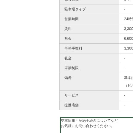
駐車場タイプ
-
営業時間
24時
賃料
3,3
敷金
6,6
事務手数料
3,3
礼金
-
車輌制限
-
備考
基本
（ビ
サービス
-
提携店舗
-
空車情報・契約手続きについてなど
お気軽にお問い合わせください。