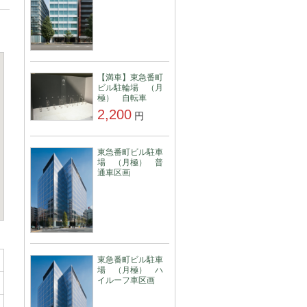
【満車】東急番町
ビル駐輪場 （月
極） 自転車
2,200
円
東急番町ビル駐車
場 （月極） 普
通車区画
東急番町ビル駐車
場 （月極） ハ
イルーフ車区画