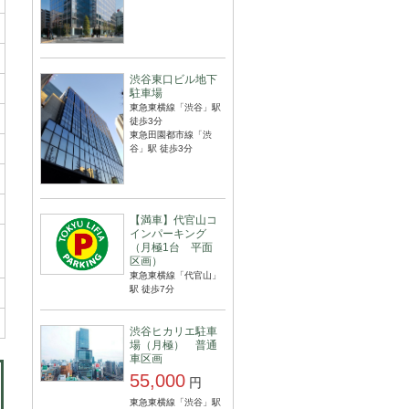
渋谷東口ビル地下
駐車場
東急東横線「渋谷」駅
徒歩3分
東急田園都市線「渋
谷」駅 徒歩3分
【満車】代官山コ
インパーキング
（月極1台 平面
区画）
東急東横線「代官山」
駅 徒歩7分
渋谷ヒカリエ駐車
場（月極） 普通
車区画
55,000
円
東急東横線「渋谷」駅