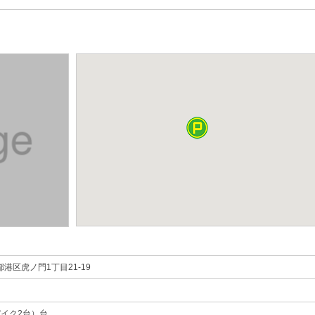
港区虎ノ門1丁目21-19
バイク2台）台