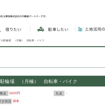
ビル駐輪場 （月極） 自転車・バイク
ル駐輪場 （月極） 自転車・バイク
6600
円
-
敷金
礼金
満車
空き状況