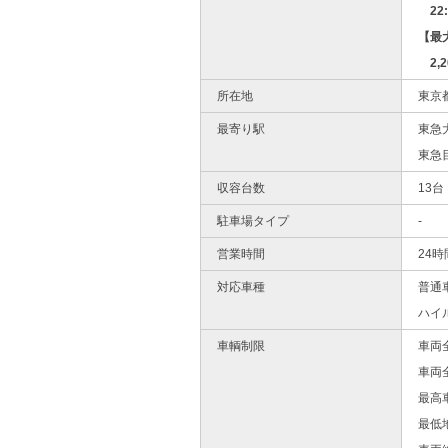
22:
【最
2,
所在地
東京都
最寄り駅
東急
東急
収容台数
13台
駐車場タイプ
-
営業時間
24時
対応車種
普通
ハイ
車輌制限
車両
車両
最高
最低