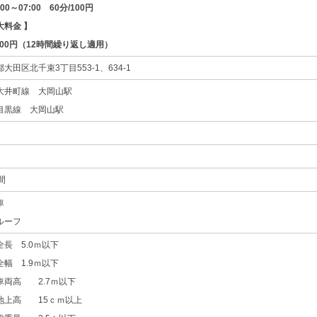
00～07:00 60分/100円
大料金 】
200円（12時間繰り返し適用）
大田区北千束3丁目553-1、634-1
大井町線 大岡山駅
目黒線 大岡山駅
間
車
ルーフ
全長 5.0ｍ以下
全幅 1.9ｍ以下
車両高 2.7ｍ以下
地上高 15ｃｍ以上