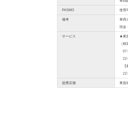
車両
PASMO
使用
備考
車両
現金
サービス
★東
（精
07:
22:
【最
22:
提携店舗
東急