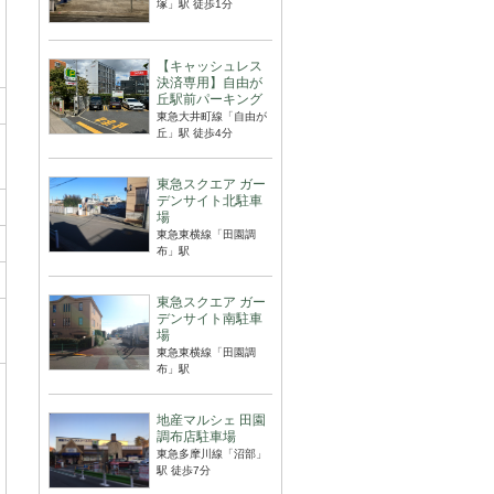
塚」駅 徒歩1分
【キャッシュレス
決済専用】自由が
丘駅前パーキング
東急大井町線「自由が
丘」駅 徒歩4分
東急スクエア ガー
デンサイト北駐車
場
東急東横線「田園調
布」駅
東急スクエア ガー
デンサイト南駐車
場
東急東横線「田園調
布」駅
地産マルシェ 田園
調布店駐車場
東急多摩川線「沼部」
駅 徒歩7分