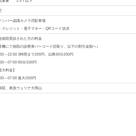
総重量 2.5ｔ以下
可
ナンバー認識カメラ式駐車場
・クレジット・電子マネー・QRコード決済
急病院受診された方の料金
算機にて病院の診察券バーコード読取り、以下の割引金額へ）
00～22:00 3時間まで200円、以降30分200円
00～07:00 60分/100円
大料金】
00～07:00 最大/200円
病院、東急ウェリナ大岡山