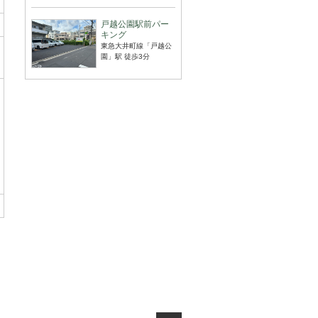
戸越公園駅前パー
キング
東急大井町線「戸越公
園」駅 徒歩3分