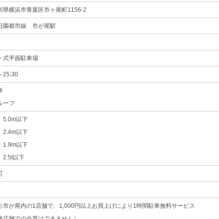
川県横浜市青葉区市ヶ尾町1156-2
田園都市線 市が尾駅
ト式平面駐車場
～25:30
車
ルーフ
5.0m以下
2.4m以下
1.9m以下
2.5t以下
可
モ市が尾内の1店舗で、1,000円以上お買上げにより1時間駐車無料サービス
数店舗での合算はできません）