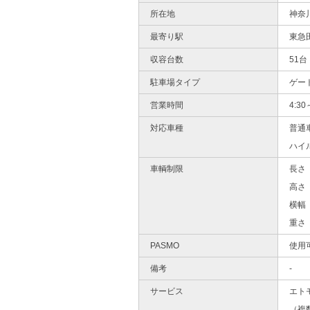
所在地
神奈
最寄り駅
東急
収容台数
51台
駐車場タイプ
ゲー
営業時間
4:30
対応車種
普通
ハイ
車輌制限
長さ 
高さ 
横幅 
重さ 
PASMO
使用
備考
-
サービス
エト
（複