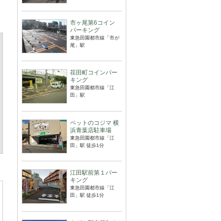
市ヶ尾第6コイン
パーキング
東急田園都市線「市が
尾」駅
荏田町コインパー
キング
東急田園都市線「江
田」駅
ペットのコジマ 横
浜青葉店駐車場
東急田園都市線「江
田」駅 徒歩1分
江田駅前第１パー
キング
東急田園都市線「江
田」駅 徒歩1分