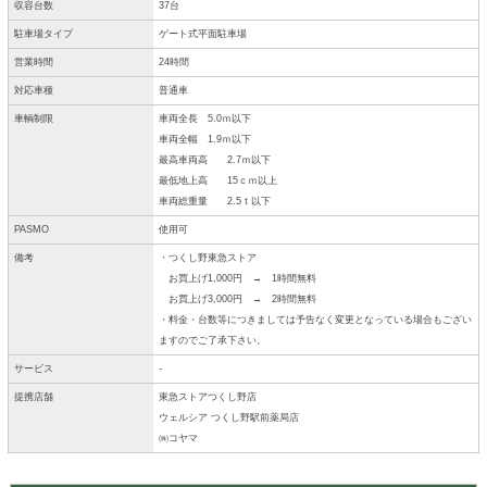
収容台数
37台
駐車場タイプ
ゲート式平面駐車場
営業時間
24時間
対応車種
普通車
車輌制限
車両全長 5.0ｍ以下
車両全幅 1.9ｍ以下
最高車両高 2.7ｍ以下
最低地上高 15ｃｍ以上
車両総重量 2.5ｔ以下
PASMO
使用可
備考
・つくし野東急ストア
お買上げ1,000円 → 1時間無料
お買上げ3,000円 → 2時間無料
・料金・台数等につきましては予告なく変更となっている場合もござい
ますのでご了承下さい。
サービス
-
提携店舗
東急ストアつくし野店
ウェルシア つくし野駅前薬局店
㈱コヤマ