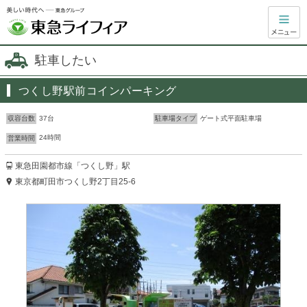
駐車したい
つくし野駅前コインパーキング
37台
ゲート式平面駐車場
収容台数
駐車場タイプ
24時間
営業時間
東急田園都市線「つくし野」駅
東京都町田市つくし野2丁目25-6