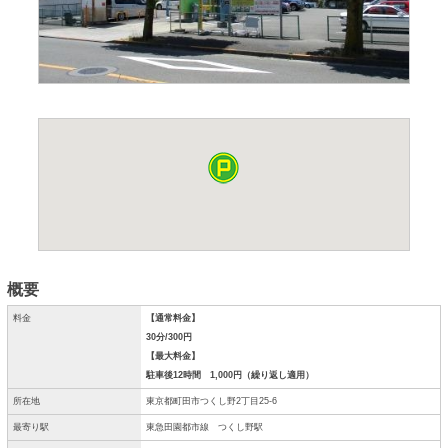
概要
料金
【通常料金】
30分/300円
【最大料金】
駐車後12時間 1,000円（繰り返し適用）
所在地
東京都町田市つくし野2丁目25-6
最寄り駅
東急田園都市線 つくし野駅