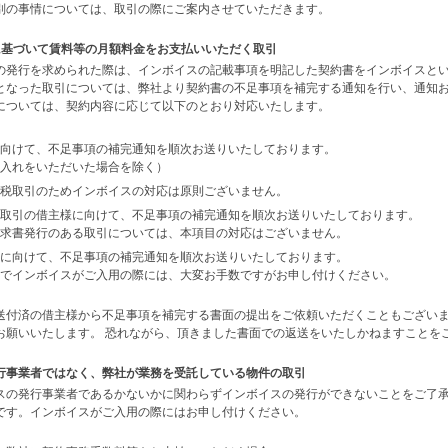
別の事情については、取引の際にご案内させていただきます。
に基づいて賃料等の月額料金をお支払いいただく取引
の発行を求められた際は、インボイスの記載事項を明記した契約書をインボイスと
となった取引については、弊社より契約書の不足事項を補完する通知を行い、通知
については、契約内容に応じて以下のとおり対応いたします。
向けて、不足事項の補完通知を順次お送りいたしております。
入れをいただいた場合を除く）
税取引のためインボイスの対応は原則ございません。
取引の借主様に向けて、不足事項の補完通知を順次お送りいたしております。
求書発行のある取引については、本項目の対応はございません。
に向けて、不足事項の補完通知を順次お送りいたしております。
でインボイスがご入用の際には、大変お手数ですがお申し付けください。
送付済の借主様から不足事項を補完する書面の提出をご依頼いただくこともございま
お願いいたします。 恐れながら、頂きました書面での返送をいたしかねますことを
行事業者ではなく、弊社が業務を受託している物件の取引
スの発行事業者であるかないかに関わらずインボイスの発行ができないことをご了承
です。インボイスがご入用の際にはお申し付けください。