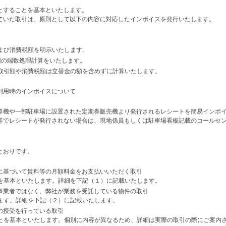
とすることを基本といたします。
ていた取引は、原則として以下の内容に対応したインボイスを発行いたします。
および消費税額を明示いたします。
1回の端数処理計算をいたします。
る取引額や消費税額は立替金の額を含めずに計算いたします。
利用時のインボイスについて
算機や一部駐車場に設置された定期券販売機より発行されるレシートを簡易インボ
等でレシートが発行されない場合は、現地係員もしくは駐車場看板記載のコールセ
とおりです。
に基づいて賃料等の月額料金をお支払いいただく取引
を基本といたします。詳細を下記（１）に記載いたします。
事業者ではなく、弊社が業務を受託している物件の取引
ます。詳細を下記（２）に記載いたします。
の授受を行っている取引
とを基本といたします。個別に内容が異なるため、詳細は実際の取引の際にご案内