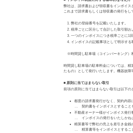
弊社は、請求書および領収書をインボイス
これまで請求書もしくは領収書の発行をし
1. 弊社の登録番号を記載いたします。
2. 税率ごとに区分して合計した取引額
3. 一つのインボイスにつき税率ごとに
4. インボイスの記載事項として明示す
※時間貸し駐車場（コインパーキング）
時間貸し駐車場の駐車料金については、精
たもの）として発行いたします。機器故障
■ 原則に当てはまらない取引
前項の原則に当てはまらない取引は以下の
都度の請求書発行がなく、契約内容
… 契約書をインボイスとすること
不動産オーナー様がインボイス発行
… インボイスの発行をいたしかね
精算書等で弊社の売上を差引き金銭
… 精算書等をインボイスとするこ