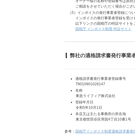
オーナー様の名称や登録番号は原則
ご相談をさせていただく場合がござ
（5）インボイスの発行事業者登録につ
インボイスの発行事業者登録を受け
以下リンクの国税庁の特設サイトを
国税庁 インボイス制度 特設サイト
弊社の適格請求書発行事業
適格請求書発行事業者登録番号
T9010901028147
名称
東急ライフィア株式会社
登録年月日
令和5年10月1日
本店又は主たる事務所の所在地
東京都世田谷区用賀4丁目10番1号
参考：
国税庁インボイス制度適格請求書発