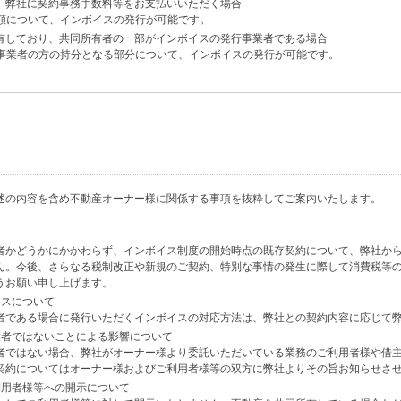
、弊社に契約事務手数料等をお支払いいただく場合
額について、インボイスの発行が可能です。
有しており、共同所有者の一部がインボイスの発行事業者である場合
事業者の方の持分となる部分について、インボイスの発行が可能です。
述の内容を含め不動産オーナー様に関係する事項を抜粋してご案内いたします。
者かどうかにかかわらず、インボイス制度の開始時点の既存契約について、弊社か
ん。今後、さらなる税制改正や新規のご契約、特別な事情の発生に際して消費税等
うお願い申し上げます。
イスについて
者である場合に発行いただくインボイスの対応方法は、弊社との契約内容に応じて
業者ではないことによる影響について
者ではない場合、弊社がオーナー様より委託いただいている業務のご利用者様や借
契約についてはオーナー様およびご利用者様等の双方に弊社よりその旨お知らせさ
利用者様等への開示について