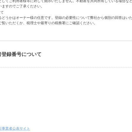
としてご利用者様等に対して開示いたしません。不動産を共同所有している場合な
いますのでご了承ください。
いて
るどうかはオーナー様の任意です。登録の必要性について弊社から個別の回答はい
ご覧いただくか、税理士や最寄りの税務署にご確認ください。
者登録番号について
行事業者公表サイト