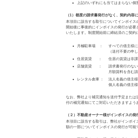
上記のいずれにも当てはまらない個
（1）都度の請求書発行がなく、契約内容
本項目に該当する取引についてインボイス
開始後に事後的にインボイスの発行が必要
いたします。制度開始前に締結済のご契約
月極駐車場 ：
すべての借主様に
（送付不要の申し
住居賃貸 ：
住居の賃貸は非課
店舗賃貸 ：
請求書発行のない
月額賃料を含む請
レンタル倉庫 ：
法人名義の借主様
個人名義の借主様
なお、弊社より補完通知を送付予定または
付の補完通知にてご対応いただきますよう
（２）不動産オーナー様がインボイスの発
本項目に該当する取引は、弊社がインボイ
額の一部についてインボイスの発行が可能